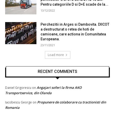
Pentru categoriile D si D+E scade de la...
13/12/2022
Perchezitii in Arges si Dambovita. DIICOT
a destructurat o retea de hoti de
camioane, care actiona in Comunitatea
Europeana.
23/11/2021
Load more
RECENT COMMENTS
Angajari soferi la firma AKO
Daniel Grigorescu
on
Transportservice, din Olanda
Propunere de colaborare cu tractionisti din
Iacobescu George
on
Romania