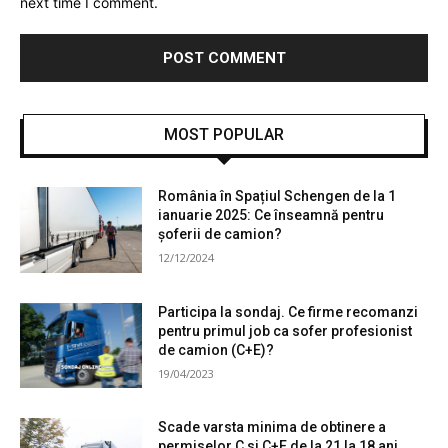
next time I comment.
MOST POPULAR
România în Spațiul Schengen de la 1
ianuarie 2025: Ce înseamnă pentru
șoferii de camion?
12/12/2024
Participa la sondaj. Ce firme recomanzi
pentru primul job ca sofer profesionist
de camion (C+E)?
19/04/2023
Scade varsta minima de obtinere a
permiselor C si C+E de la 21 la 18 ani.