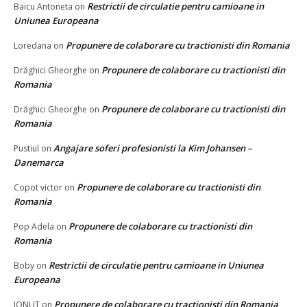
Restrictii de circulatie pentru camioane in
Baicu Antoneta
on
Uniunea Europeana
Propunere de colaborare cu tractionisti din Romania
Loredana
on
Propunere de colaborare cu tractionisti din
Drăghici Gheorghe
on
Romania
Propunere de colaborare cu tractionisti din
Drăghici Gheorghe
on
Romania
Angajare soferi profesionisti la Kim Johansen –
Pustiul
on
Danemarca
Propunere de colaborare cu tractionisti din
Copot victor
on
Romania
Propunere de colaborare cu tractionisti din
Pop Adela
on
Romania
Restrictii de circulatie pentru camioane in Uniunea
Boby
on
Europeana
Propunere de colaborare cu tractionisti din Romania
IONUT
on