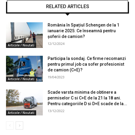
RELATED ARTICLES
România în Spațiul Schengen de la 1
ianuarie 2025: Ce înseamnă pentru
șoferii de camion?
12/12/2024
Articole / Noutati
Participa la sondaj. Ce firme recomanzi
pentru primul job ca sofer profesionist
de camion (C+E)?
19/04/2023
Articole / Noutati
Scade varsta minima de obtinere a
permiselor C si C+E de la 21 la 18 ani.
Pentru categoriile D si D+E scade de la...
13/12/2022
Articole / Noutati