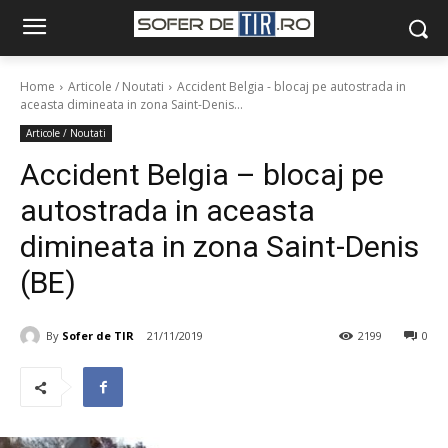
Home
Articole / Noutati
Accident Belgia - blocaj pe autostrada in
aceasta dimineata in zona Saint-Denis...
Articole / Noutati
Accident Belgia – blocaj pe
autostrada in aceasta
dimineata in zona Saint-Denis
(BE)
By
Sofer de TIR
21/11/2019
2199
0