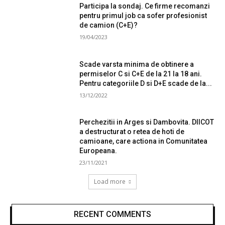
Participa la sondaj. Ce firme recomanzi
pentru primul job ca sofer profesionist
de camion (C+E)?
19/04/2023
Scade varsta minima de obtinere a
permiselor C si C+E de la 21 la 18 ani.
Pentru categoriile D si D+E scade de la...
13/12/2022
Perchezitii in Arges si Dambovita. DIICOT
a destructurat o retea de hoti de
camioane, care actiona in Comunitatea
Europeana.
23/11/2021
Load more
RECENT COMMENTS