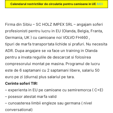
Calendarul
restrictiilor
de circulatie pentru camioane in UE
AICI
Firma din Sibiu – SC HOLZ IMPEX SRL – angajam soferi
profesionisti pentru lucru in EU (Olanda, Belgia, Franta,
Germania, UK ) cu camioane noi VOLVO FH460 ,
tipuri de marfa transportata lichide si prafuri. Nu necesita
ADR. Dupa angajare se va face un training in Olanda
pentru a invata regulile de descarcat si folosirea
compresorului montat pe masina. Programul de lucru
este de 6 saptamani cu 2 saptamani libere, salariu 50
euro pe zi (diurna) plus salariul pe tara.
Cerinte soferi TIR:
– experienta in EU pe camioane cu semiremorca ( C+E)
– posesor atestat marfa valid
– cunoasterea limbii engleze sau germana ( nivel
conversational)