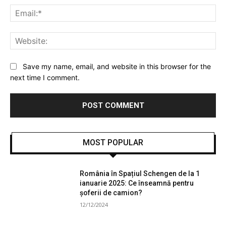
Ema
Web
Save my name, email, and website in this browser for the
next time I comment.
MOST POPULAR
România în Spațiul Schengen de la 1
ianuarie 2025: Ce înseamnă pentru
șoferii de camion?
12/12/2024