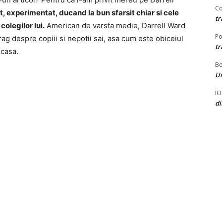
Co
t, experimentat, ducand la bun sfarsit chiar si cele
tr
colegilor lui.
American de varsta medie, Darrell Ward
Po
ag despre copiii si nepotii sai, asa cum este obiceiul
tr
 casa.
B
U
I
d