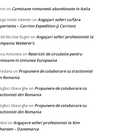
Camioane romanesti abandonate in Italia
rin
on
Angajari soferi cu/fara
ngu Vasile Valentin
on
perienta – Carrion Expedition (J.Carrion)
Angajari soferi profesionisti la
dă Nicolae Eugen
on
ompania Waberer’s
Restrictii de circulatie pentru
icu Antoneta
on
mioane in Uniunea Europeana
Propunere de colaborare cu tractionisti
redana
on
in Romania
Propunere de colaborare cu
ăghici Gheorghe
on
actionisti din Romania
Propunere de colaborare cu
ăghici Gheorghe
on
actionisti din Romania
Angajare soferi profesionisti la Kim
stiul
on
ohansen – Danemarca