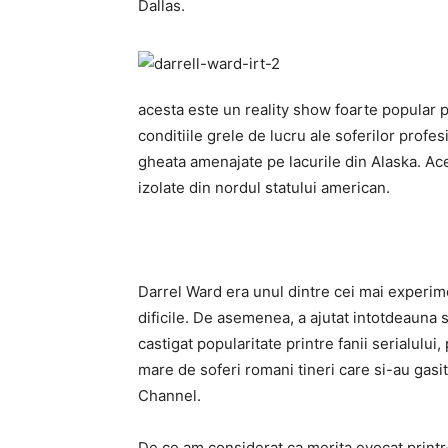
Dallas.
acesta este un reality show foarte popular 
conditiile grele de lucru ale soferilor profes
gheata amenajate pe lacurile din Alaska. Ac
izolate din nordul statului american.
Darrel Ward era unul dintre cei mai experime
dificile. De asemenea, a ajutat intotdeauna sofe
castigat popularitate printre fanii serialulu
mare de soferi romani tineri care si-au gasit
Channel.
De ce am considerat ca merita evocat printr-