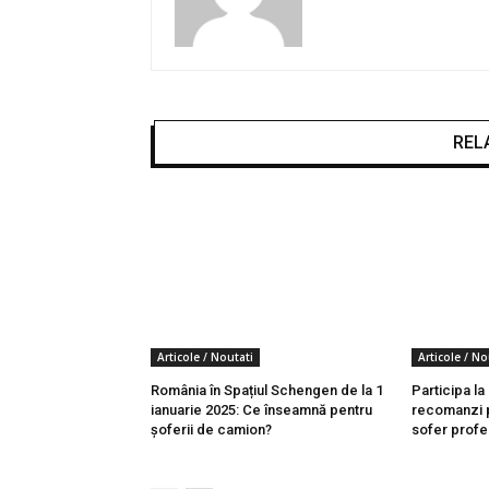
REL
Articole / Noutati
Articole / No
România în Spațiul Schengen de la 1
Participa la
ianuarie 2025: Ce înseamnă pentru
recomanzi p
șoferii de camion?
sofer profe