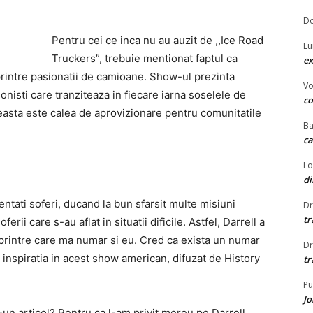
Do
Pentru cei ce inca nu au auzit de ,,Ice Road
Lu
Truckers”, trebuie mentionat faptul ca
ex
printre pasionatii de camioane. Show-ul prezinta
Vo
ionisti care tranziteaza in fiecare iarna soselele de
c
easta este calea de aprovizionare pentru comunitatile
Ba
ca
Lo
d
ntati soferi, ducand la bun sfarsit multe misiuni
Dr
tr
rii care s-au aflat in situatii dificile. Astfel, Darrell a
i, printre care ma numar si eu. Cred ca exista un numar
Dr
 inspiratia in acest show american, difuzat de History
tr
Pu
J
un articol? Pentru ca l-am privit mereu pe Darrell