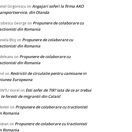
Angajari soferi la firma AKO
niel Grigorescu
on
ansportservice, din Olanda
Propunere de colaborare cu
cobescu George
on
actionisti din Romania
Propunere de colaborare cu
niela Bloj
on
actionisti din Romania
Propunere de colaborare cu
deleanu
on
actionisti din Romania
Restrictii de circulatie pentru camioane in
rel
on
niunea Europeana
Esti sofer de TIR? Iata de ce ar trebui
NTU Viorel
on
 te feresti de migrantii din Calais!
Propunere de colaborare cu tractionisti
lentin
on
in Romania
Propunere de colaborare cu tractionisti
istian
on
in Romania