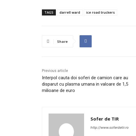
TAGS
darrell ward
ice road truckers
Share
Previous article
Interpol cauta doi soferi de camion care au
disparut cu plasma umana in valoare de 1,5
milioane de euro
Sofer de TIR
http://www.soferdetir.ro