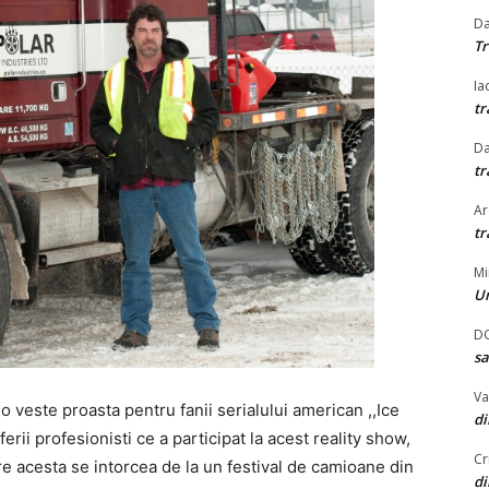
Da
Tr
Ia
tr
Da
tr
Ar
tr
Mi
U
DO
sa
Va
 veste proasta pentru fanii serialului american ,,Ice
d
rii profesionisti ce a participat la acest reality show,
Cr
re acesta se intorcea de la un festival de camioane din
d