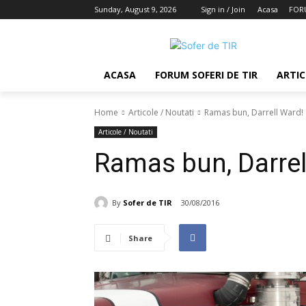
Sunday, August 9, 2026
Sign in / Join
Acasa
FORU
ACASA
FORUM SOFERI DE TIR
ARTIC
Home
Articole / Noutati
Ramas bun, Darrell Ward!
Articole / Noutati
Ramas bun, Darrel
By
Sofer de TIR
30/08/2016
Share