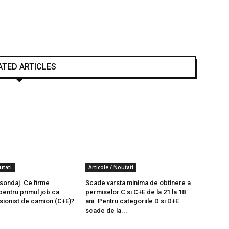
ATED ARTICLES
utati
Articole / Noutati
 sondaj. Ce firme
Scade varsta minima de obtinere a
entru primul job ca
permiselor C si C+E de la 21 la 18
sionist de camion (C+E)?
ani. Pentru categoriile D si D+E
scade de la...