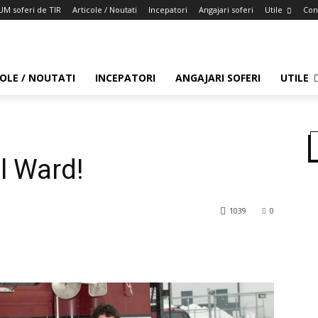
M soferi de TIR
Articole / Noutati
Incepatori
Angajari soferi
Utile
Con
OLE / NOUTATI
INCEPATORI
ANGAJARI SOFERI
UTILE
l Ward!
1039
0