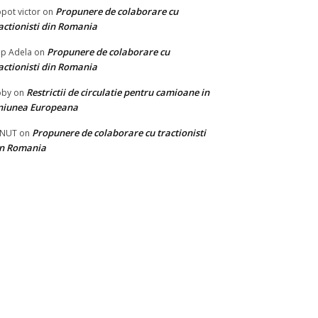
Propunere de colaborare cu
pot victor
on
actionisti din Romania
Propunere de colaborare cu
p Adela
on
actionisti din Romania
Restrictii de circulatie pentru camioane in
oby
on
niunea Europeana
Propunere de colaborare cu tractionisti
ONUT
on
in Romania