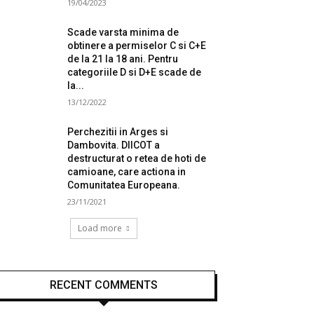
19/04/2023
Scade varsta minima de
obtinere a permiselor C si C+E
de la 21 la 18 ani. Pentru
categoriile D si D+E scade de
la...
13/12/2022
Perchezitii in Arges si
Dambovita. DIICOT a
destructurat o retea de hoti de
camioane, care actiona in
Comunitatea Europeana.
23/11/2021
Load more
RECENT COMMENTS