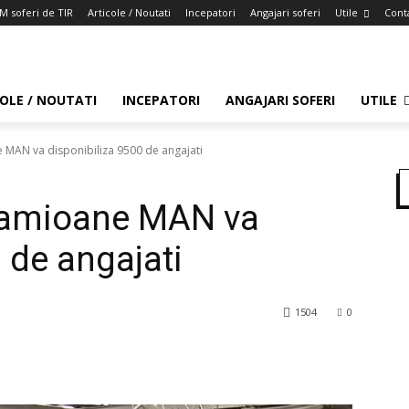
 soferi de TIR
Articole / Noutati
Incepatori
Angajari soferi
Utile
Cont
OLE / NOUTATI
INCEPATORI
ANGAJARI SOFERI
UTILE
 MAN va disponibiliza 9500 de angajati
camioane MAN va
 de angajati
1504
0