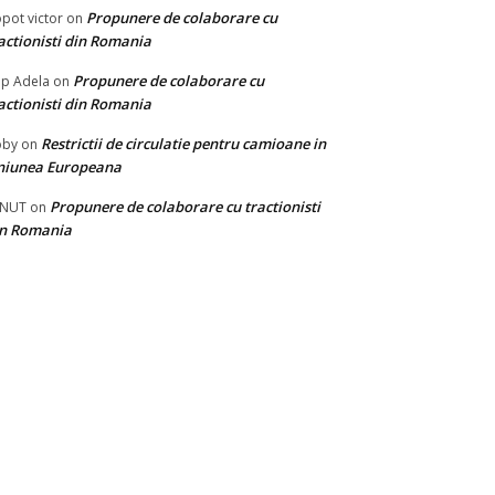
Propunere de colaborare cu
pot victor
on
actionisti din Romania
Propunere de colaborare cu
p Adela
on
actionisti din Romania
Restrictii de circulatie pentru camioane in
oby
on
niunea Europeana
Propunere de colaborare cu tractionisti
ONUT
on
in Romania