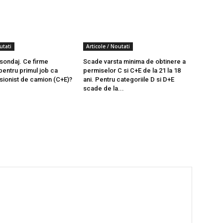
utati
Articole / Noutati
 sondaj. Ce firme
Scade varsta minima de obtinere a
entru primul job ca
permiselor C si C+E de la 21 la 18
sionist de camion (C+E)?
ani. Pentru categoriile D si D+E
scade de la...