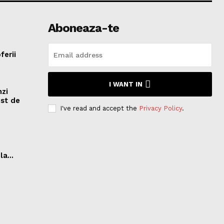
Aboneaza-te
ferii
I WANT IN
nzi
ist de
I've read and accept the
Privacy Policy
.
a...