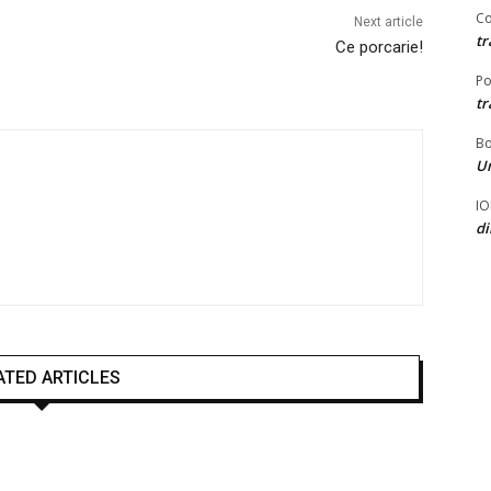
Co
Next article
tr
Ce porcarie!
Po
tr
B
U
I
d
ATED ARTICLES