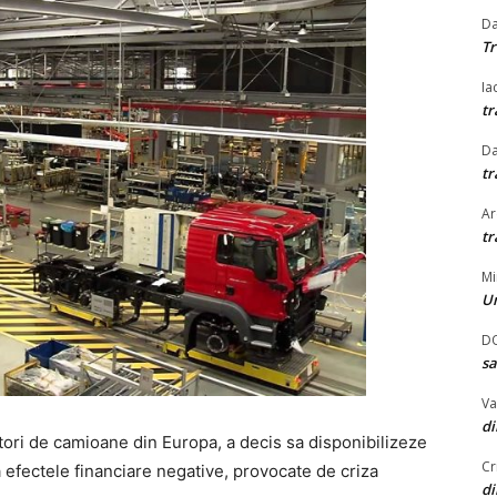
Da
Tr
Ia
tr
Da
tr
Ar
tr
Mi
U
DO
sa
Va
d
ori de camioane din Europa, a decis sa disponibilizeze
Cr
 efectele financiare negative, provocate de criza
d