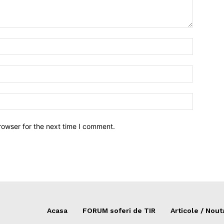
Name:*
Email:*
Website:
rowser for the next time I comment.
Acasa
FORUM soferi de TIR
Articole / Nout