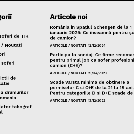
orii
Articole noi
România în Spațiul Schengen de la 1
ianuarie 2025: Ce înseamnă pentru șo
oferi de TIR
de camion?
 / Noutati
ARTICOLE / NOUTATI
12/12/2024
ori
Participa la sondaj. Ce firme recoma
pentru primul job ca sofer profesion
 soferi
camion (C+E)?
ARTICOLE / NOUTATI
19/04/2023
ictii de
Scade varsta minima de obtinere a
latie
permiselor C si C+E de la 21 la 18 ani.
ea drumurilor
Pentru categoriile D si D+E scade de l
Romania
ARTICOLE / NOUTATI
13/12/2022
lator tahograf
al