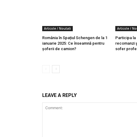
Articole / Noutati
Articole / No
România în Spațiul Schengen de la 1
Participa la
ianuarie 2025: Ce înseamnă pentru
recomanzi p
șoferii de camion?
sofer profe
LEAVE A REPLY