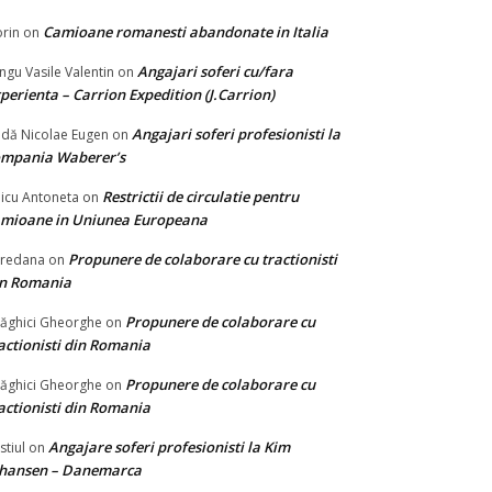
Camioane romanesti abandonate in Italia
rin
on
Angajari soferi cu/fara
ngu Vasile Valentin
on
perienta – Carrion Expedition (J.Carrion)
Angajari soferi profesionisti la
dă Nicolae Eugen
on
ompania Waberer’s
Restrictii de circulatie pentru
icu Antoneta
on
mioane in Uniunea Europeana
Propunere de colaborare cu tractionisti
redana
on
in Romania
Propunere de colaborare cu
ăghici Gheorghe
on
actionisti din Romania
Propunere de colaborare cu
ăghici Gheorghe
on
actionisti din Romania
Angajare soferi profesionisti la Kim
stiul
on
ohansen – Danemarca