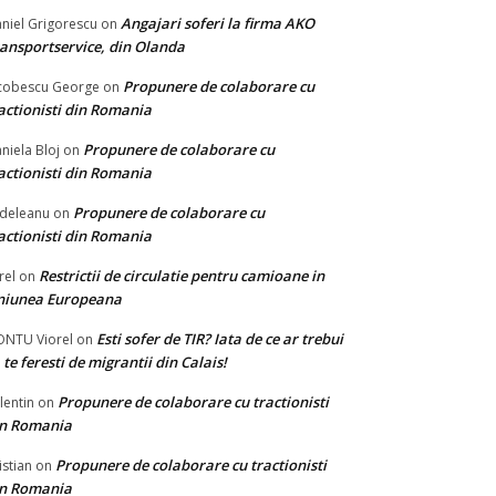
Angajari soferi la firma AKO
niel Grigorescu
on
ansportservice, din Olanda
Propunere de colaborare cu
cobescu George
on
actionisti din Romania
Propunere de colaborare cu
niela Bloj
on
actionisti din Romania
Propunere de colaborare cu
deleanu
on
actionisti din Romania
Restrictii de circulatie pentru camioane in
rel
on
niunea Europeana
Esti sofer de TIR? Iata de ce ar trebui
NTU Viorel
on
 te feresti de migrantii din Calais!
Propunere de colaborare cu tractionisti
lentin
on
in Romania
Propunere de colaborare cu tractionisti
istian
on
in Romania