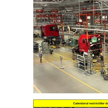
Calendarul
restrictiilor
de