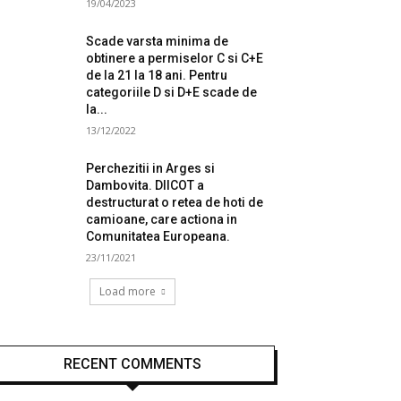
19/04/2023
Scade varsta minima de
obtinere a permiselor C si C+E
de la 21 la 18 ani. Pentru
categoriile D si D+E scade de
la...
13/12/2022
Perchezitii in Arges si
Dambovita. DIICOT a
destructurat o retea de hoti de
camioane, care actiona in
Comunitatea Europeana.
23/11/2021
Load more
RECENT COMMENTS