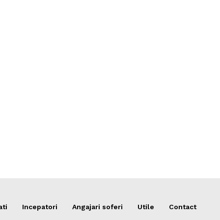
ati
Incepatori
Angajari soferi
Utile
Contact