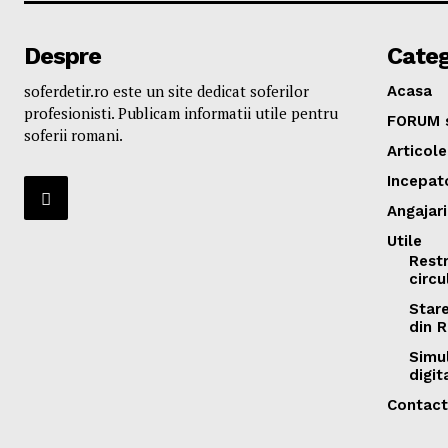
Despre
Categ
soferdetir.ro este un site dedicat soferilor
Acasa
profesionisti. Publicam informatii utile pentru
FORUM s
soferii romani.
Articole
Incepat
Angajari
Utile
Restr
circu
Star
din 
Simu
digit
Contact