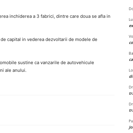
Do
erea inchiderea a 3 fabrici, dintre care doua se afla in
Lu
ex
Vo
de capital in vederea dezvoltarii de modele de
c
Ba
ca
omobile sustine ca vanzarile de autovehicule
i ale anului.
Lo
d
Dr
tr
Dr
tr
Pu
J