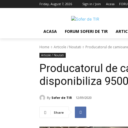
Friday, August 7, 2026
Sign in / Join
Acasa
FORUM
ACASA
FORUM SOFERI DE TIR
ARTIC
Home
Articole / Noutati
Producatorul de camioane
Articole / Noutati
Producatorul de 
disponibiliza 9500
By
Sofer de TIR
12/09/2020
Share