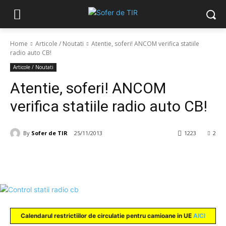
Home
Articole / Noutati
Atentie, soferi! ANCOM verifica statiile
radio auto CB!
Articole / Noutati
Atentie, soferi! ANCOM
verifica statiile radio auto CB!
By
Sofer de TIR
25/11/2013
1223
2
Calendarul
restrictiilor
de circulatie pentru camioane in UE
AICI