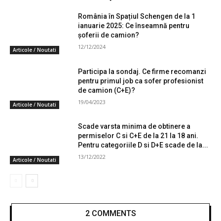
România în Spațiul Schengen de la 1
ianuarie 2025: Ce înseamnă pentru
șoferii de camion?
12/12/2024
Articole / Noutati
Participa la sondaj. Ce firme recomanzi
pentru primul job ca sofer profesionist
de camion (C+E)?
19/04/2023
Articole / Noutati
Scade varsta minima de obtinere a
permiselor C si C+E de la 21 la 18 ani.
Pentru categoriile D si D+E scade de la...
13/12/2022
Articole / Noutati
2 COMMENTS