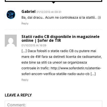
Gabriel
01/12/2013 At 00:31
Ba, dai dracu.. Acum ne controleaza si la stattii.. :))
Reply
Statii radio CB disponibile in magazinele
online | Șofer de TIR
01/10/2015 At 16:09
[…] Daca folositi o statie radio CB cu putere mai
mare de 4W fara sa detineti licenta de radioamator,
este bine sa stiti ca uneori se organizeaza
controale in trafic: http://www.soferdetir.ro/atentie-
soferi-ancom-verifica-statiile-radio-auto-cb […]
Reply
LEAVE A REPLY