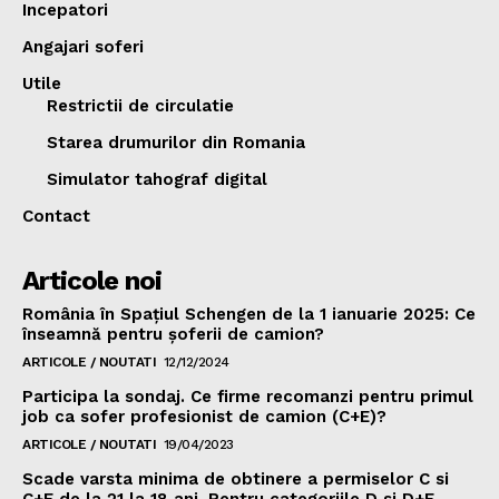
Incepatori
Angajari soferi
Utile
Restrictii de circulatie
Starea drumurilor din Romania
Simulator tahograf digital
Contact
Articole noi
România în Spațiul Schengen de la 1 ianuarie 2025: Ce
înseamnă pentru șoferii de camion?
ARTICOLE / NOUTATI
12/12/2024
Participa la sondaj. Ce firme recomanzi pentru primul
job ca sofer profesionist de camion (C+E)?
ARTICOLE / NOUTATI
19/04/2023
Scade varsta minima de obtinere a permiselor C si
C+E de la 21 la 18 ani. Pentru categoriile D si D+E